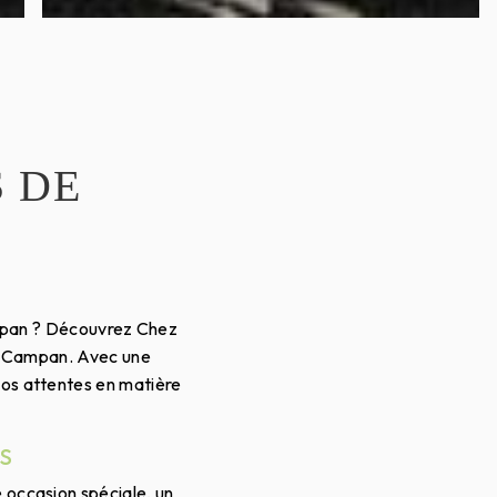
 DE
Campan ? Découvrez Chez
de Campan. Avec une
 vos attentes en matière
S
e occasion spéciale, un