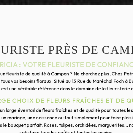
EURISTE PRÈS DE CAM
RICIA : VOTRE FLEURISTE DE CONFIAN
'un fleuriste de qualité à Campan ? Ne cherchez plus, Chez Patri
 tous vos besoins floraux. Situé au 13 Rue du Maréchal Foch à 
 est une véritable référence dans le domaine de la fleuristerie d
RGE CHOIX DE FLEURS FRAÎCHES ET DE Q
n large éventail de fleurs fraîches et de qualité pour toutes le
, un mariage, une naissance ou tout simplement pour faire plaisir
 le bouquet parfait. Roses, tulipes, orchidées, marguerites... n
satisfaire tous les goûts et toutes les envies.