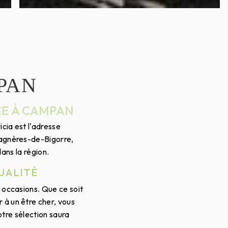
PAN
CE À CAMPAN
cia est l'adresse
Bagnères-de-Bigorre,
ans la région.
UALITÉ
s occasions. Que ce soit
 à un être cher, vous
otre sélection saura