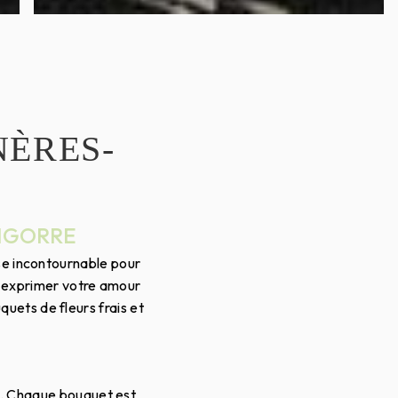
NÈRES-
BIGORRE
se incontournable pour
, exprimer votre amour
uets de fleurs frais et
ns. Chaque bouquet est