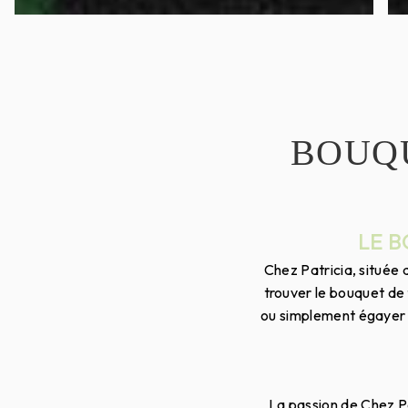
BOUQU
LE 
Chez Patricia, située
trouver le bouquet de
ou simplement égayer v
La passion de Chez Pa