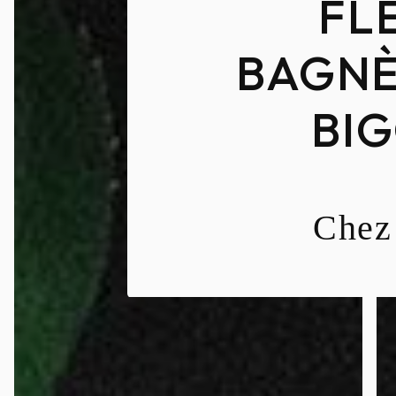
FL
BAGNÈ
BI
Chez 