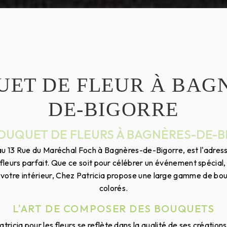
ET DE FLEUR À BAG
DE-BIGORRE
BOUQUET DE FLEURS À BAGNÈRES-DE-
 au 13 Rue du Maréchal Foch à Bagnères-de-Bigorre, est l'adres
 fleurs parfait. Que ce soit pour célébrer un événement spécial
otre intérieur, Chez Patricia propose une large gamme de bouq
colorés.
L'ART DE COMPOSER DES BOUQUETS
tricia pour les fleurs se reflète dans la qualité de ses créatio