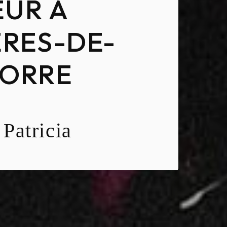
EUR À
RES-DE-
GORRE
Patricia