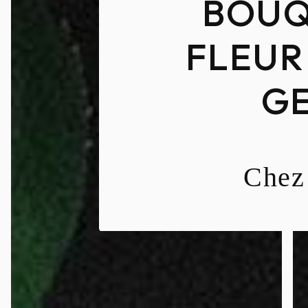
BOUQ
FLEUR
G
Chez 