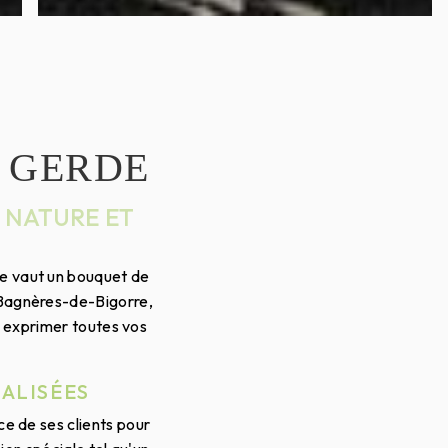
E GERDE
 NATURE ET
ne vaut un bouquet de
 Bagnères-de-Bigorre,
a exprimer toutes vos
ALISÉES
ice de ses clients pour