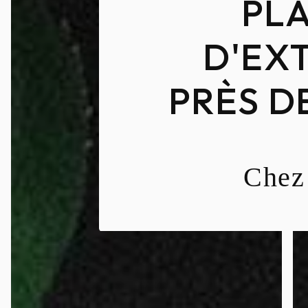
PL
D'EX
PRÈS D
Chez 