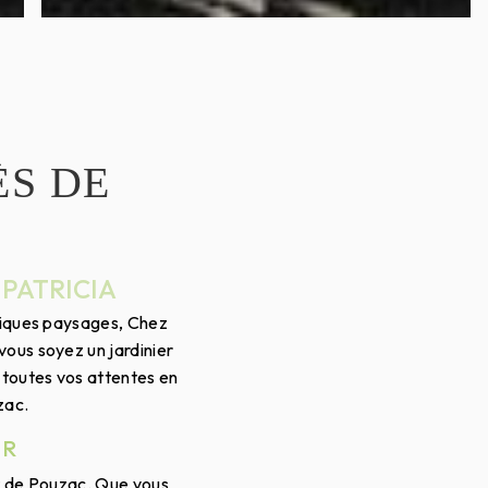
ÈS DE
PATRICIA
fiques paysages, Chez
vous soyez un jardinier
 toutes vos attentes en
zac.
UR
at de Pouzac. Que vous