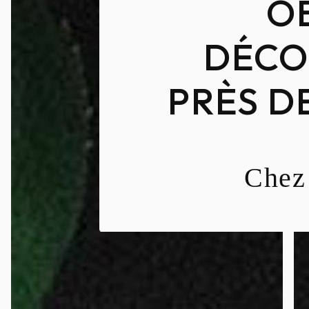
O
DÉCO
PRÈS D
Chez 